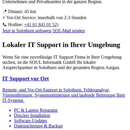
Unternehmen und Privatkunden in der ganzen Region.
📍
Distanz:
45 km
⚡
Vor-Ort Service:
innerhalb von 2-3 Stunden
📞
Hotline:
+41 61 841 01 52)
Jetzt in Solothurn anfragen
✉️
E-Mail senden
Lokaler IT Support in Ihrer Umgebung
Wenn Sie eine zuverlässige IT Support Firma in Ihrer Umgebung
suchen, ist die SOUL Informatik GmbH Ihr lokaler
Ansprechpartner in Solothurn und der gesamten Region Aargau.
IT Support vor Ort
Remote- und Vor-Ort-Support in Solothurn. Fehleranalyse,
Virenentfernung, Systemoptimierung und laufende Betreuung Ihrer
IT-Systeme.
PC & Laptop Reparatur
Drucker Installation
Software-Updates
Datensicherung & Backup