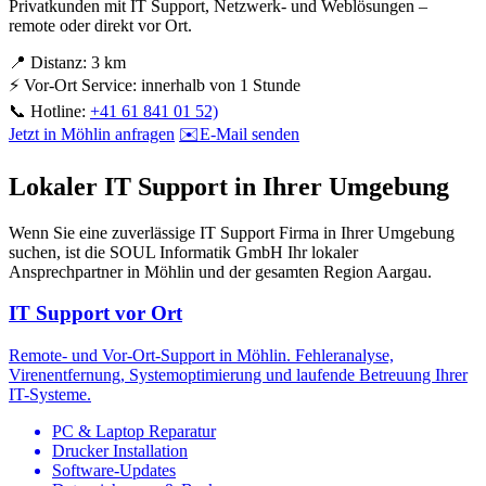
Privatkunden mit IT Support, Netzwerk- und Weblösungen –
remote oder direkt vor Ort.
📍
Distanz:
3 km
⚡
Vor-Ort Service:
innerhalb von 1 Stunde
📞
Hotline:
+41 61 841 01 52)
Jetzt in Möhlin anfragen
✉️
E-Mail senden
Lokaler IT Support in Ihrer Umgebung
Wenn Sie eine zuverlässige IT Support Firma in Ihrer Umgebung
suchen, ist die SOUL Informatik GmbH Ihr lokaler
Ansprechpartner in Möhlin und der gesamten Region Aargau.
IT Support vor Ort
Remote- und Vor-Ort-Support in Möhlin. Fehleranalyse,
Virenentfernung, Systemoptimierung und laufende Betreuung Ihrer
IT-Systeme.
PC & Laptop Reparatur
Drucker Installation
Software-Updates