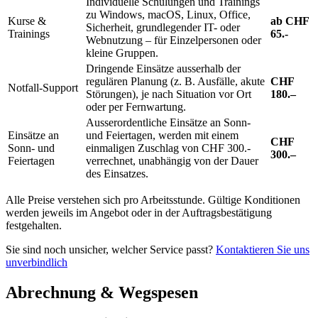
Individuelle Schulungen und Trainings
zu Windows, macOS, Linux, Office,
Kurse &
ab CHF
Sicherheit, grundlegender IT- oder
Trainings
65.-
Webnutzung – für Einzelpersonen oder
kleine Gruppen.
Dringende Einsätze ausserhalb der
regulären Planung (z. B. Ausfälle, akute
CHF
Notfall-Support
Störungen), je nach Situation vor Ort
180.–
oder per Fernwartung.
Ausserordentliche Einsätze an Sonn-
Einsätze an
und Feiertagen, werden mit einem
CHF
Sonn- und
einmaligen Zuschlag von CHF 300.-
300.–
Feiertagen
verrechnet, unabhängig von der Dauer
des Einsatzes.
Alle Preise verstehen sich pro Arbeitsstunde. Gültige Konditionen
werden jeweils im Angebot oder in der Auftragsbestätigung
festgehalten.
Sie sind noch unsicher, welcher Service passt?
Kontaktieren Sie uns
unverbindlich
Abrechnung & Wegspesen